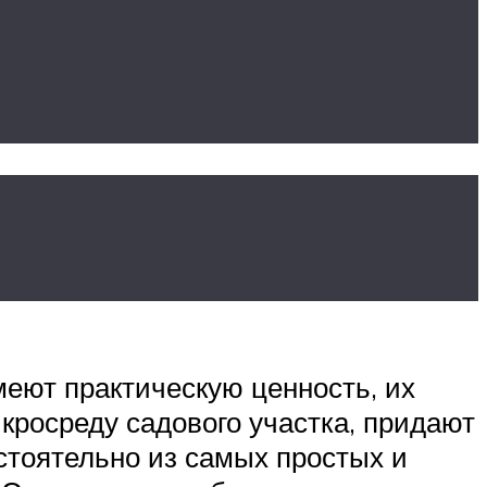
асивые идеи
рмы
еют практическую ценность, их
росреду садового участка, придают
стоятельно из самых простых и