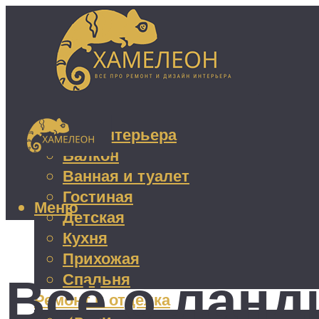
Дизайн интерьера
Балкон
Ванная и туалет
Гостиная
Меню
Детская
Кухня
Прихожая
Всё о лан
Спальня
Ремонт и отделка