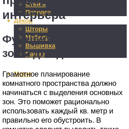
Стены
интерьера
Потолок
Декор
Шторы
Функциональные
Мебель
Вышивка
зоны для детей
Панно
Меню
Грамотное планирование
комнатного пространства должно
начинаться с выделения основных
зон. Это поможет рационально
использовать каждый кв. метр и
правильно его обустроить. В