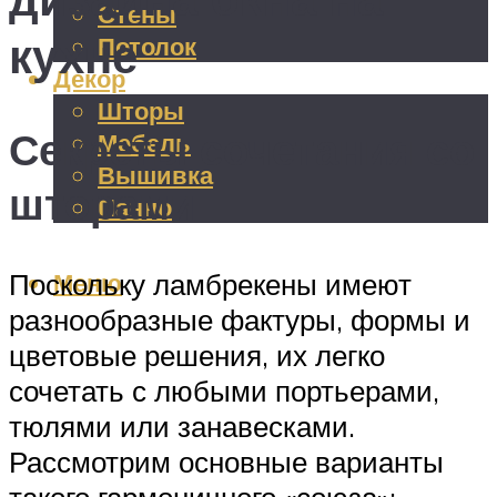
Стены
кухне
Потолок
Декор
Шторы
Секреты сочетания со
Мебель
Вышивка
шторами
Панно
Меню
Поскольку ламбрекены имеют
разнообразные фактуры, формы и
цветовые решения, их легко
сочетать с любыми портьерами,
тюлями или занавесками.
Рассмотрим основные варианты