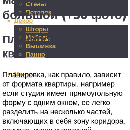
Стены
большой (+30 фото)
Потолок
Декор
Шторы
Планировки студии 20
Мебель
Вышивка
кв.
Панно
Меню
Планировка, как правило, зависит
от формата квартиры, например
если студия имеет прямоугольную
форму с одним окном, ее легко
разделить на несколько частей,
включающих в себя зону коридора,