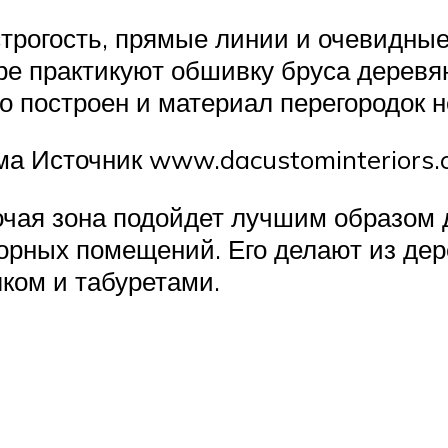
трогость, прямые линии и очевидные
ре практикуют обшивку бруса деревя
но построен и материал перегородок 
ма Источник www.dacustominteriors
чая зона подойдет лучшим образом д
торных помещений. Его делают из де
ком и табуретами.