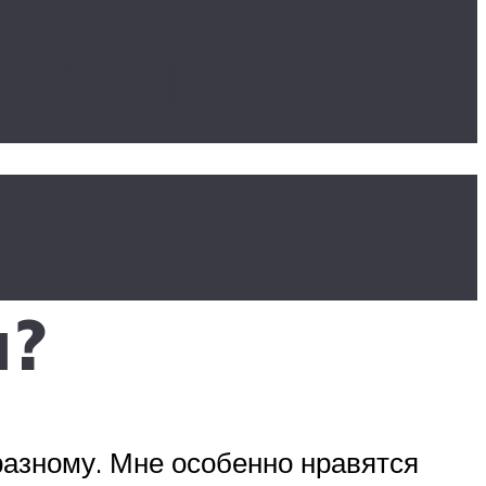
ера на
я?
разному. Мне особенно нравятся