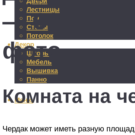
Двери
Лестницы
— 60 приме
Пол
Стены
Потолок
фото
Декор
Шторы
Мебель
Вышивка
Панно
Комната на че
Меню
Чердак может иметь разную площадь