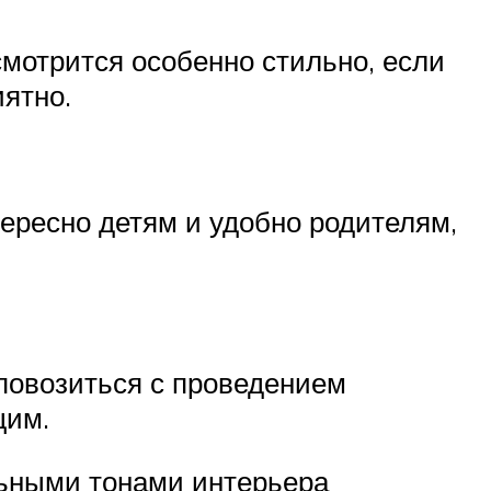
смотрится особенно стильно, если
иятно.
тересно детям и удобно родителям,
 повозиться с проведением
щим.
льными тонами интерьера