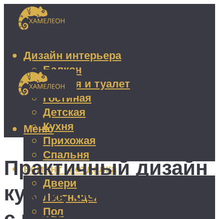
Дизайн интерьера
Балкон
Ванная и туалет
Гостиная
Детская
Кухня
Меню
Прихожая
Спальня
Практичный дизайн
Ремонт и отделка
Двери
кухни, совмещенной
Лестницы
Пол
с гостиной: фото с