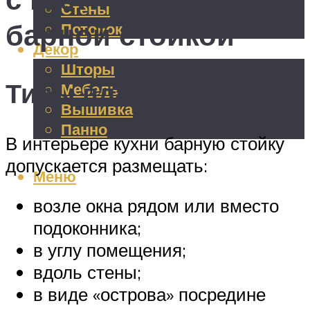
Стены
барной стойкой
Потолок
Декор
Шторы
Типы планирования
Мебель
Вышивка
Панно
В интерьере кухни барную стойку
допускается размещать:
Меню
возле окна рядом или вместо
подоконника;
в углу помещения;
вдоль стены;
в виде «острова» посредине