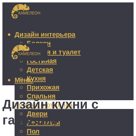
Дизайн интерьера
Балкон
Ванная и туалет
Гостиная
Детская
Кухня
Меню
Прихожая
Спальня
Дизайн кухни с
Ремонт и отделка
Двери
газовым котлом
Лестницы
Пол