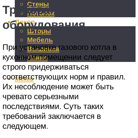
Стены
Требования к монтажу
Потолок
оборудования
Декор
Шторы
Мебель
При установке газового котла в
Вышивка
кухонном помещении следует
Панно
строго придерживаться
соответствующих норм и правил.
Меню
Их несоблюдение может быть
чревато серьезными
последствиями. Суть таких
требований заключается в
следующем.