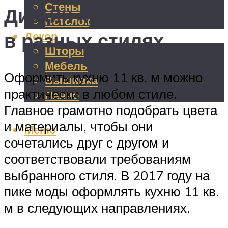
Стены
Дизайн кухни 11 кв. м
Потолок
в разных стилях
Декор
Шторы
Мебель
Оформить кухню 11 кв. м можно
Вышивка
практически в любом стиле.
Панно
Главное грамотно подобрать цвета
и материалы, чтобы они
Меню
сочетались друг с другом и
соответствовали требованиям
выбранного стиля. В 2017 году на
пике моды оформлять кухню 11 кв.
м в следующих направлениях.