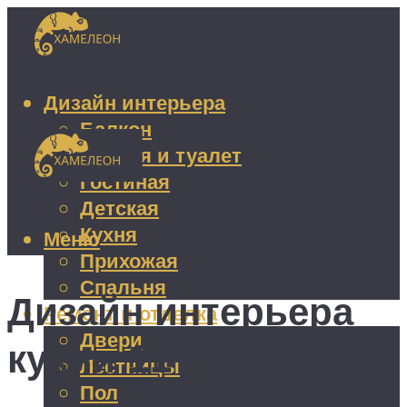
Дизайн интерьера
Балкон
Ванная и туалет
Гостиная
Детская
Кухня
Меню
Прихожая
Спальня
Дизайн интерьера
Ремонт и отделка
Двери
кухни 11 кв. м
Лестницы
Пол