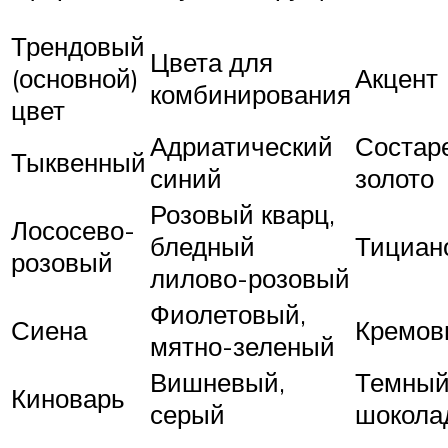
Трендовый
Цвета для
(основной)
Акцент
комбинирования
цвет
Адриатический
Состар
Тыквенный
синий
золото
Розовый кварц,
Лососево-
бледный
Тициан
розовый
лилово-розовый
Фиолетовый,
Сиена
Кремов
мятно-зеленый
Вишневый,
Темны
Киноварь
серый
шокола