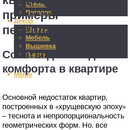
Стены
примеры
Потолок
Декор
перепланировки
Шторы
Мебель
Вышивка
Советы для создания
Панно
комфорта в квартире
Меню
Основной недостаток квартир,
построенных в «хрущевскую эпоху»
– теснота и непропорциональность
геометрических форм. Но, все