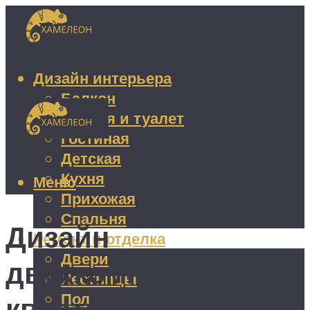
Дизайн интерьера
Балкон
Ванная и туалет
Гостиная
Детская
Кухня
Меню
Прихожая
Спальня
Дизайн
Ремонт и отделка
Двери
двухкомнатной
Лестницы
Пол
квартиры 44 кв. м: