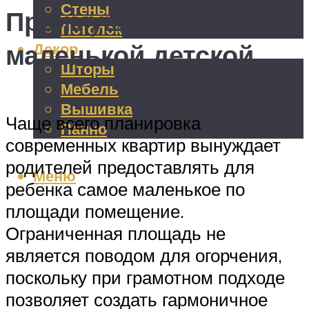
Стены
Преимущества
Потолок
маленькой детской
Декор
Шторы
Мебель
Вышивка
Чаще всего планировка
Панно
современных квартир вынуждает
родителей предоставлять для
Меню
ребенка самое маленькое по
площади помещение.
Ограниченная площадь не
является поводом для огорчения,
поскольку при грамотном подходе
позволяет создать гармоничное