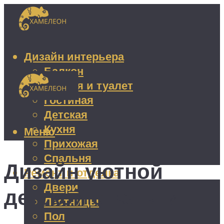
Дизайн интерьера
Балкон
Ванная и туалет
Гостиная
Детская
Кухня
Меню
Прихожая
Спальня
Дизайн уютной
Ремонт и отделка
Двери
детской спальни
Лестницы
Пол