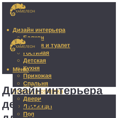
Дизайн интерьера
Балкон
Ванная и туалет
Гостиная
Детская
Кухня
Меню
Прихожая
Спальня
Дизайн интерьера
Ремонт и отделка
Двери
детской комнаты
Лестницы
Пол
для двух девочек