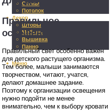
Стены
Потолок
Декор
Правильное
Шторы
освещение
Мебель
Вышивка
Панно
Правильный свет особенно важен
для детского растущего организма.
Меню
Тем более, малыши занимаются
творчеством, читают, учатся,
делают домашнее задание.
Поэтому к организации освещения
нужно подойти не менее
внимательно, чем к выбору кровати