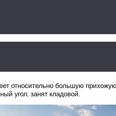
овка и инт
тная хрущевк
меет относительно большую прихожую,
ый угол, занят кладовой.