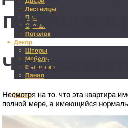
Двери
Лестницы
перепланир
Пол
Стены
Потолок
Декор
Шторы
Четырехкомна
Мебель
Вышивка
Панно
Несмотря на то, что эта квартира и
Меню
полной мере, а имеющийся нормальн