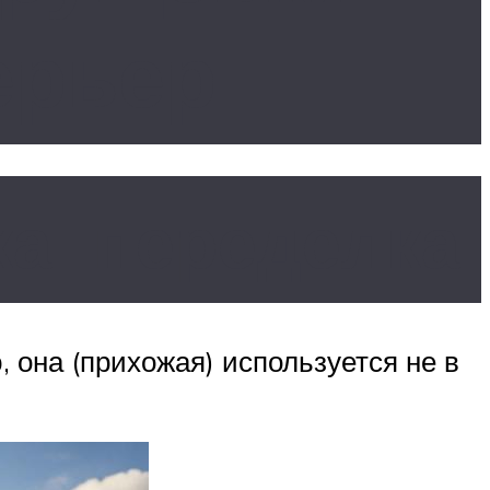
ерьер
а: переделка
 она (прихожая) используется не в