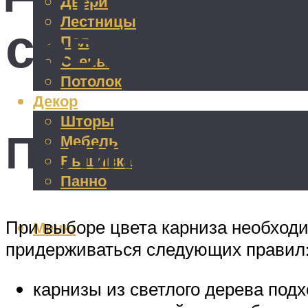
Двери
Лестницы
советов по
Пол
Стены
Потолок
Декор
Шторы
Палитра
Мебель
Вышивка
Панно
При выборе цвета карниза необход
Меню
придерживаться следующих правил
карнизы из светлого дерева под