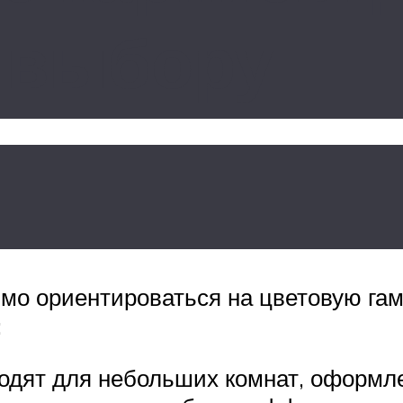
 выбору
имо ориентироваться на цветовую га
:
ходят для небольших комнат, оформл