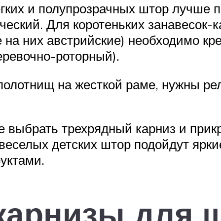
гких и полупрозрачных штор лучше п
ческий. Для коротеньких занавесок-
на них австрийские) необходимо кре
еревочно-роторный).
полотнищ на жесткой раме, нужны ре
 выбрать трехрядный карниз и прикре
веселых детских штор подойдут ярки
уктами.
карнизы для ш