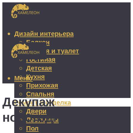
Дизайн интерьера
Балкон
Ванная и туалет
Гостиная
Детская
Кухня
Меню
Прихожая
Спальня
Декупаж
Ремонт и отделка
Двери
новогодних шаров
Лестницы
Пол