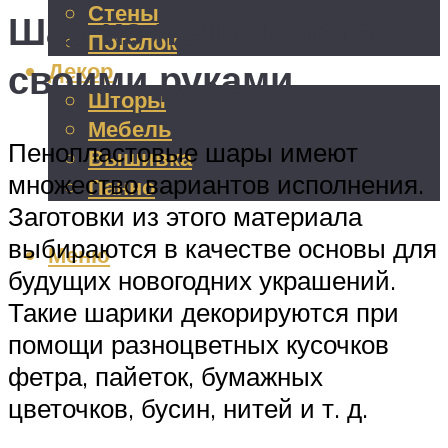
Стены
Шар из пенопласта
Потолок
своими руками
Декор
Шторы
Мебель
Пенопластовые шары имеют
Вышивка
множество вариантов исполнения.
Панно
Заготовки из этого материала
выбираются в качестве основы для
Меню
будущих новогодних украшений.
Такие шарики декорируются при
помощи разноцветных кусочков
фетра, пайеток, бумажных
цветочков, бусин, нитей и т. д.