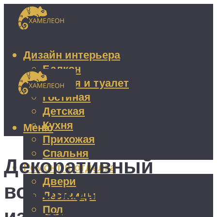
Дизайн интерьера
Балкон
Ванная и туалет
Гостиная
Детская
Кухня
Меню
Прихожая
Спальня
Декоративный
Ремонт и отделка
Двери
водопад: примеры и
Лестницы
Пол
изготовление