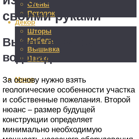
Стены
своими руками
Потолок
Декор
Шторы
Выбор размера
Мебель
Вышивка
водопада
Панно
Меню
За основу нужно взять
геологические особенности участка
и собственные пожелания. Второй
нюанс – размер будущей
конструкции определяет
минимально необходимую