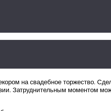
еи и мастер
нты
кором на свадебное торжество. Сдел
зии. Затруднительным моментом мож