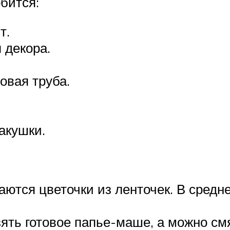
бится:
т.
 декора.
овая труба.
акушки.
ются цветочки из ленточек. В средн
ять готовое папье-маше, а можно смя