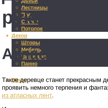
Двери
Лестницы
руками: ид
Пол
Стены
Потолок
Декор
Шторы
Атласные ле
Мебель
Вышивка
Панно
Такое деревце станет прекрасным де
Меню
проявить немного терпения и фанта
из атласных лент
.