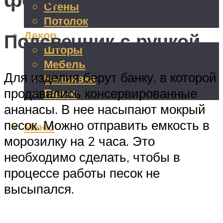
Стены
Потолок
Декор
Подсвечник с ручкой
Шторы
Мебель
Для изделия берут банку, в которой
Вышивка
продавались консервированные
Панно
ананасы. В нее насыпают мокрый
песок. Можно отправить емкость в
Меню
морозилку на 2 часа. Это
необходимо сделать, чтобы в
процессе работы песок не
высыпался.