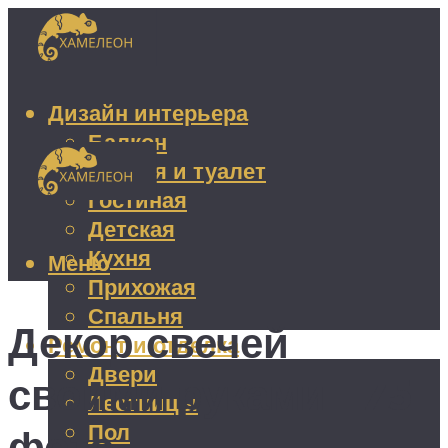
Дизайн интерьера
Балкон
Ванная и туалет
Гостиная
Детская
Кухня
Меню
Прихожая
Спальня
Декор свечей
Ремонт и отделка
Двери
своими руками +75
Лестницы
Пол
фото