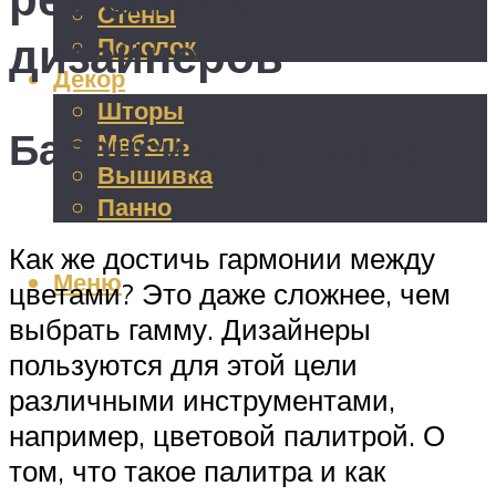
Стены
дизайнеров
Потолок
Декор
Шторы
Балансируем гамму
Мебель
Вышивка
Панно
Как же достичь гармонии между
Меню
цветами? Это даже сложнее, чем
выбрать гамму. Дизайнеры
пользуются для этой цели
различными инструментами,
например, цветовой палитрой. О
том, что такое палитра и как