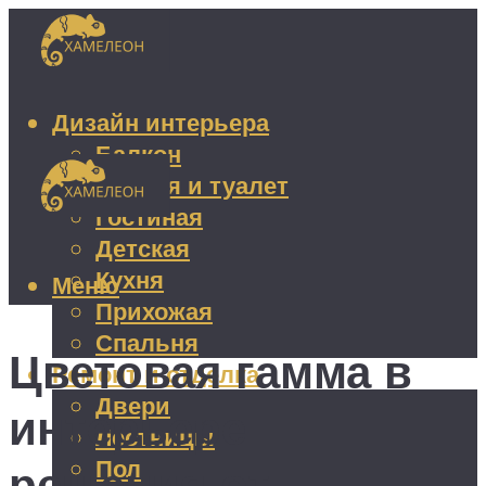
Дизайн интерьера
Балкон
Ванная и туалет
Гостиная
Детская
Кухня
Меню
Прихожая
Спальня
Цветовая гамма в
Ремонт и отделка
Двери
интерьере —
Лестницы
Пол
решения от