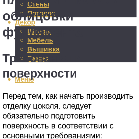
Стены
облицовки
Потолок
Декор
фундамента
Шторы
Мебель
Вышивка
Требования к
Панно
поверхности
Меню
Перед тем, как начать производить
отделку цоколя, следует
обязательно подготовить
поверхность в соответствии с
основными требованиями: