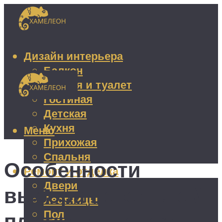
Дизайн интерьера
Балкон
Ванная и туалет
Гостиная
Детская
Кухня
Меню
Прихожая
Спальня
Особенности
Ремонт и отделка
Двери
выбора цокольной
Лестницы
Пол
плитки и способы