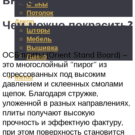
Стены
Потолок
Декор
Чем можно покрасить?
Шторы
Мебель
Вышивка
ОСБ плиты (Orient Stand Board) –
Панно
это многослойный “пирог” из
спрессованных под высоким
Меню
давлением и склеенных смолами
щепок. Благодаря стружке,
уложенной в разных направлениях,
плиты получают высокую
прочность и эффектную фактуру,
при этом поверхность становится