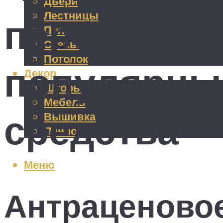
Двери
Лестницы
перед покл
Пол
Стены
Потолок
популярны
Декор
Шторы
Мебель
средства
Вышивка
Панно
Меню
Антраценово