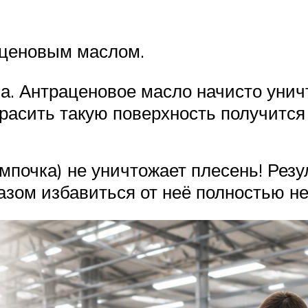
аценовым маслом.
ва. Антраценовое масло начисто унич
красить такую поверхность получится 
очка) не уничтожает плесень! Резул
азом избавиться от неё полностью н