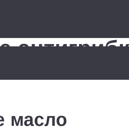
ейкой обоев
е антигриб
е масло