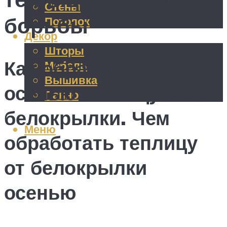
Стены
борьбы
Потолок
Декор
Шторы
Как обработать
Мебель
Вышивка
осенью теплицу после
Панно
белокрылки. Чем
Меню
обработать теплицу
от белокрылки
осенью