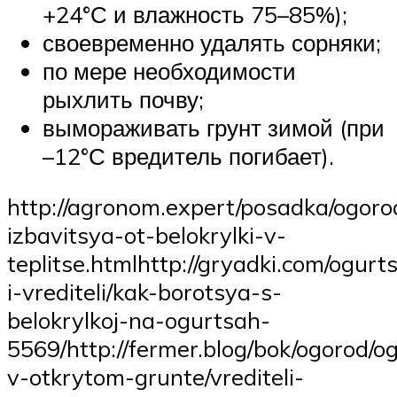
+24°С и влажность 75–85%);
своевременно удалять сорняки;
по мере необходимости
рыхлить почву;
вымораживать грунт зимой (при
–12°С вредитель погибает).
http://agronom.expert/posadka/ogoro
izbavitsya-ot-belokrylki-v-
teplitse.htmlhttp://gryadki.com/ogurts
i-vrediteli/kak-borotsya-s-
belokrylkoj-na-ogurtsah-
5569/http://fermer.blog/bok/ogorod/o
v-otkrytom-grunte/vrediteli-