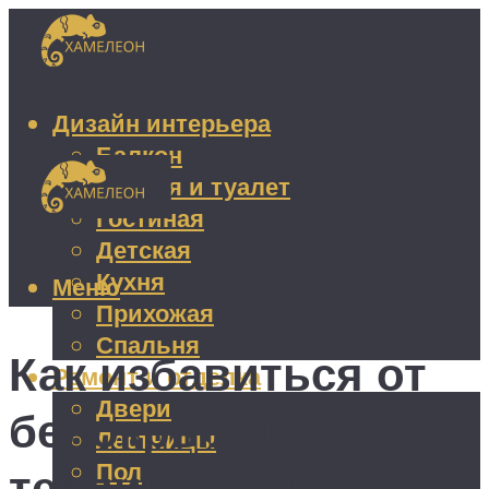
Дизайн интерьера
Балкон
Ванная и туалет
Гостиная
Детская
Кухня
Меню
Прихожая
Спальня
Как избавиться от
Ремонт и отделка
Двери
белокрылки в
Лестницы
Пол
теплице: 3 метода