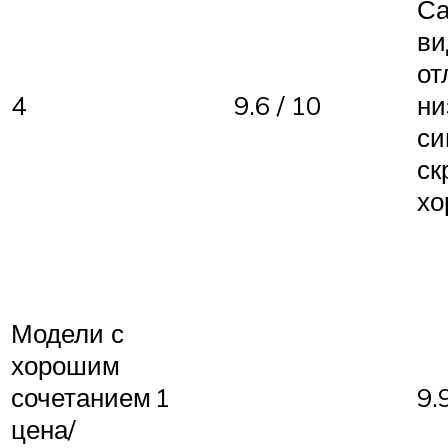
Са
ви
от
4
9.6 / 10
ни
си
ск
хо
Модели с
хорошим
сочетанием
1
9.
цена/