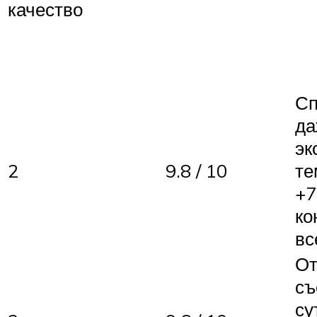
качество
Сп
да
эк
2
9.8 / 10
те
+7
ко
вс
От
съ
су