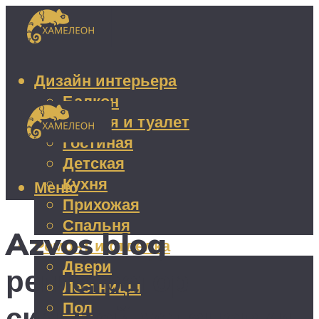
Дизайн интерьера
Балкон
Ванная и туалет
Гостиная
Детская
Кухня
Меню
Прихожая
Спальня
Azvos blog
Ремонт и отделка
Двери
регистратор
Лестницы
Пол
скрытой установки