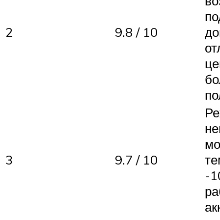
во
по
2
9.8 / 10
до
от
це
бо
по
Ре
не
мо
3
9.7 / 10
те
-1
ра
ак