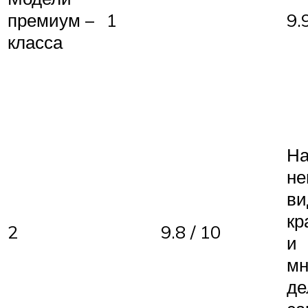
премиум –
1
9.
класса
На
не
ви
кр
2
9.8 / 10
и
мн
де