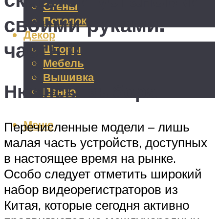
Стены
своими руками.
Потолок
Декор
часть ii
Шторы
Мебель
Вышивка
Нюансы выбора
Панно
Меню
Перечисленные модели – лишь
малая часть устройств, доступных
в настоящее время на рынке.
Особо следует отметить широкий
набор видеорегистраторов из
Китая, которые сегодня активно