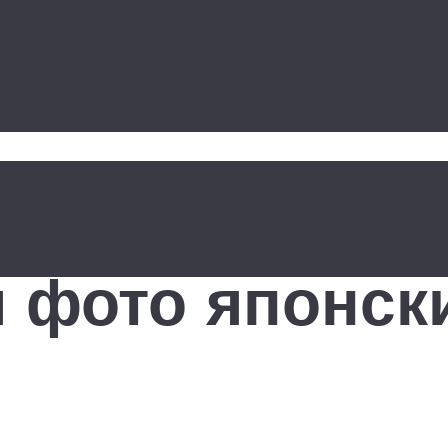
 особеннос
щениях умест
 фото японск