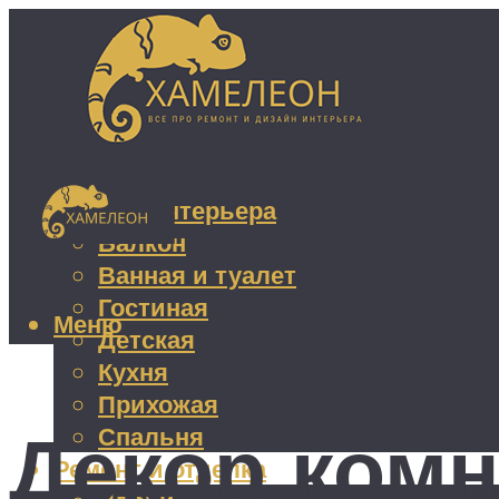
Дизайн интерьера
Балкон
Ванная и туалет
Гостиная
Меню
Детская
Кухня
Прихожая
Декор ком
Спальня
Ремонт и отделка