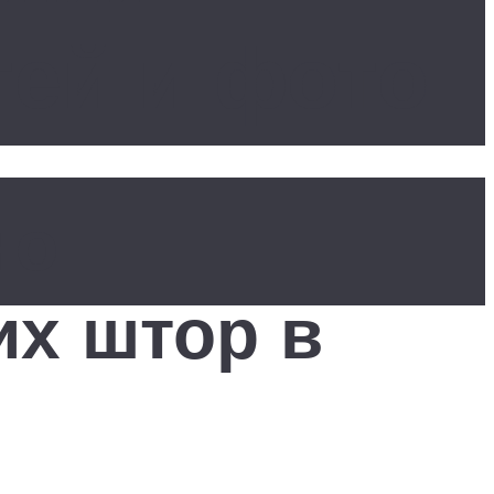
тей и фото
но
их штор в