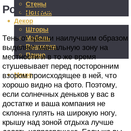
Стены
Роль крыши
Потолок
Декор
Шторы
Тень от крыши наилучшим образом
Мебель
Вышивка
выделяет мангальную зону на
Панно
местности и в то же время
стушевывает перед посторонним
Меню
взором происходящее в ней, что
хорошо видно на фото. Поэтому,
если солнечных деньков у вас в
достатке и ваша компания не
склонна гулять на широкую ногу,
крышу над зоной отдыха лучше