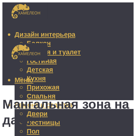
Дизайн интерьера
Балкон
Ванная и туалет
Гостиная
Детская
Кухня
Меню
Прихожая
Спальня
Мангальная зона на
Ремонт и отделка
Двери
даче
Лестницы
Пол