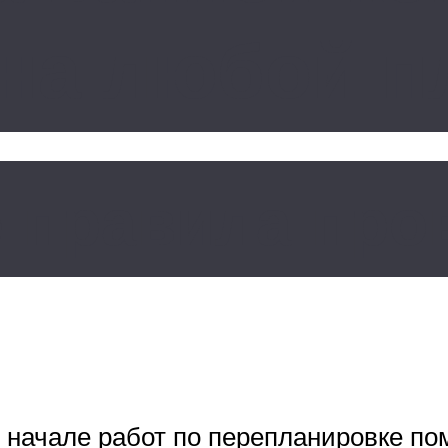
йна любой 
 правила про
о начале работ по перепланировке п