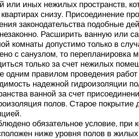
вой или иных нежилых пространств, к
 квартирах снизу. Присоединение пр
зрения законодательства подобные д
, незаконно. Расширить ванную или с
ой комнаты допустимо только в случа
о с санузлом, то перепланировка мо
иться только за счет нежилых поме
е одним правилом проведения работ
димость надежной гидроизоляции пол
анства ванной за счет присоединени
роизоляция полов. Старое покрытие 
яцией.
людено обязательное условие, при 
положен ниже уровня полов в жилых